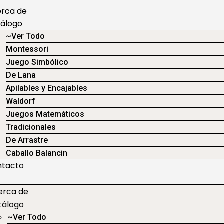
rca de
álogo
~Ver Todo
Montessori
Juego Simbólico
De Lana
Apilables y Encajables
Waldorf
Juegos Matemáticos
Tradicionales
De Arrastre
Caballo Balancin
ntacto
erca de
tálogo
~Ver Todo