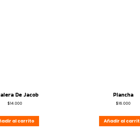
alera De Jacob
Plancha
$
14.000
$
16.000
adir al carrito
Añadir al carri