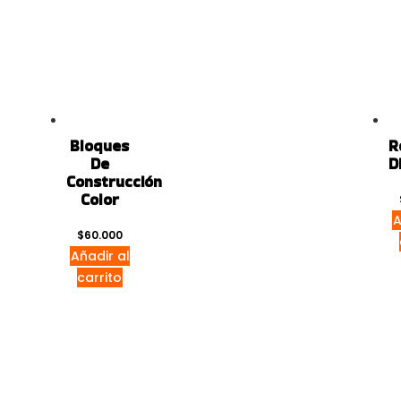
Bloques
R
De
D
Construcción
Color
A
$
60.000
Añadir al
carrito