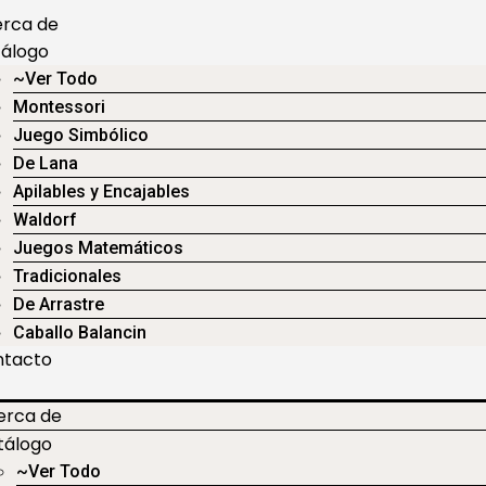
rca de
álogo
~Ver Todo
Montessori
Juego Simbólico
De Lana
Apilables y Encajables
Waldorf
Juegos Matemáticos
Tradicionales
De Arrastre
Caballo Balancin
ntacto
erca de
tálogo
~Ver Todo