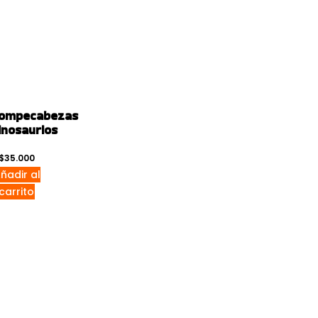
ompecabezas
inosaurios
$
35.000
ñadir al
carrito