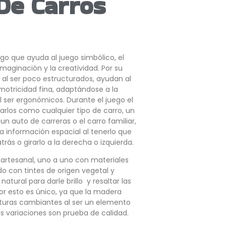
De Carros
go que ayuda al juego simbólico, el
 imaginación y la creatividad. Por su
y al ser poco estructurados, ayudan al
 motricidad fina, adaptándose a la
l ser ergonómicos. Durante el juego el
zarlos como cualquier tipo de carro, un
un auto de carreras o el carro familiar,
a información espacial al tenerlo que
atrás o girarlo a la derecha o izquierda.
artesanal, uno a uno con materiales
do con tintes de origen vegetal y
atural para darle brillo y resaltar las
or esto es único, ya que la madera
cturas cambiantes al ser un elemento
las variaciones son prueba de calidad.